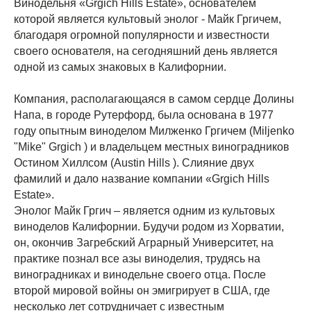
Винодельня «Grgich Hills Estate», основателем
которой является культовый энолог - Майк Гргичем,
благодаря огромной популярности и известности
своего основателя, на сегодняшний день является
одной из самых знаковых в Калифорнии.
Компания, располагающаяся в самом сердце Долины
Напа, в городе Рутерфорд, была основана в 1977
году опытным виноделом Милженко Гргичем (Miljenko
"Mike" Grgich ) и владельцем местных виноградников
Остином Хиллсом (Austin Hills ). Слияние двух
фамилий и дало название компании «Grgich Hills
Estate».
Энолог Майк Гргич – является одним из культовых
виноделов Калифорнии. Будучи родом из Хорватии,
он, окончив Загребский Аграрный Университет, на
практике познал все азы виноделия, трудясь на
виноградниках и винодельне своего отца. После
второй мировой войны он эмигрирует в США, где
несколько лет сотрудничает с известным