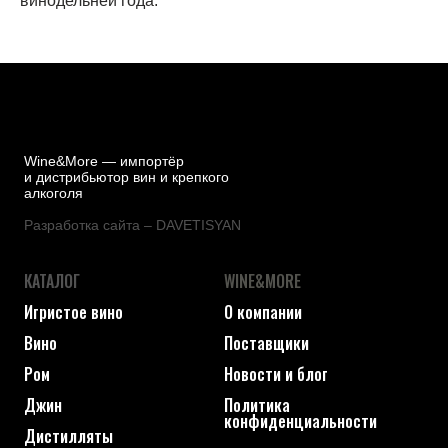
винодельней года.
Wine&More — импортёр
и дистрибьютор вин и крепкого
алкоголя
Разработка сайта – DAVETISYAN
КАТАЛОГ
WINE&MORE
Игристое вино
О компании
Вино
Поставщики
Ром
Новости и блог
Джин
Политика
конфиденциальности
Дистилляты