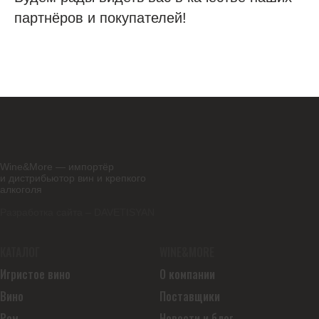
партнёров и покупателей!
Wine&More — импортёр
и дистрибьютор вин и крепкого
алкоголя
Разработка сайта – DAVETISYAN
КАТАЛОГ
WINE&MORE
Игристое вино
О компании
Вино
Поставщики
Ром
Новости и блог