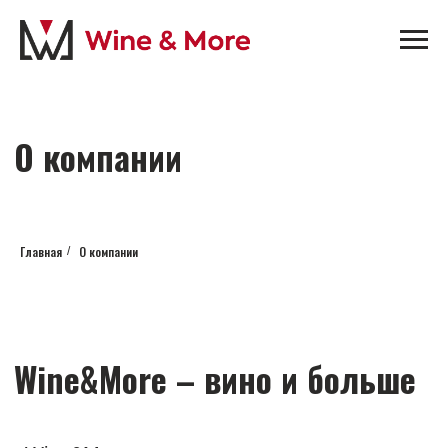
О компании
Главная
О компании
/
Wine&More – вино и больше
«Wine&More» специализируется
на поставках в Россию вин и крепких
алкогольных напитков высочайшего
качества из лучших винодельческих
регионов Европы и Нового Света.