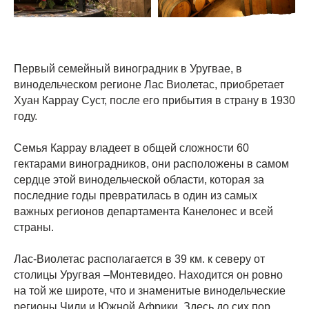
Первый семейный виноградник в Уругвае, в
винодельческом регионе Лас Виолетас, приобретает
Хуан Каррау Суст, после его прибытия в страну в 1930
году.
Семья Каррау владеет в общей сложности 60
гектарами виноградников, они расположены в самом
сердце этой винодельческой области, которая за
последние годы превратилась в один из самых
важных регионов департамента Канелонес и всей
страны.
Лас-Виолетас располагается в 39 км. к северу от
столицы Уругвая –Монтевидео. Находится он ровно
на той же широте, что и знаменитые винодельческие
регионы Чили и Южной Африки. Здесь до сих пор