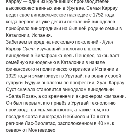
Каррау — один из крупнейших производителей
высококачественных вин в Уругвае. Семья Каррау
ведет свое винодельческое наследие с 1752 года,
когда первое из уже десяти поколений виноделов
приобрело виноградники на бывшей родине семьи в
Каталонии, Испания.
Забегаем вперед на несколько поколений -
Хуан
Каррау Суст
, изучавший энологию в школе
виноделия в Вилафранка-дель-Пенедес, закрывает
семейную винодельню в Каталонии в начале
финансового и политического кризиса в Испании в
1929 году и эммигрирует в Уругвай, на родину своей
супруги. Будучи энологом по профессии, Хуан Каррау
Суст сначала становится виноделом винодельни
«Santa Roza», а со временем и акционером компании.
Он был первым, кто привёз в Уругвай технологию
производства «шампанского», а также тем, кто
посадил сорта винограда Неббиоло и Таннат в
регионе Лас-Виолетас, расположенном в 40 км. к
северу от Монтевидео.