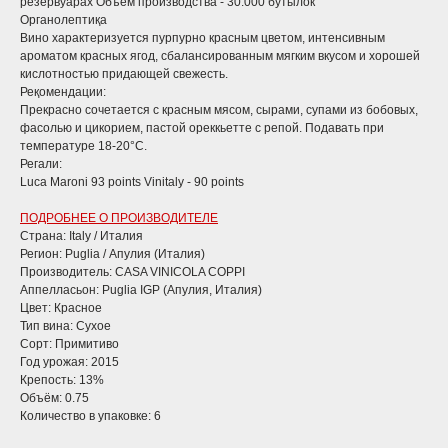
резервуарах Объём производства - 30.000 бутылок
Органолептиқа
Вино характеризуется пурпурно красным цветом, интенсивным
ароматом красных ягод, сбалансированным мягким вкусом и хорошей
кислотностью придающей свежесть.
Реқомендации:
Прекрасно сочетается с красным мясом, сырами, супами из бобовых,
фасолью и цикорием, пастой ореккьетте с репой. Подавать при
температуре 18-20°С.
Регали:
Luca Maroni 93 points Vinitaly - 90 points
ПОДРОБНЕЕ О ПРОИЗВОДИТЕЛЕ
Страна: Italy / Италия
Регион: Puglia / Апулия (Италия)
Производитель: CASA VINICOLA COPPI
Аппелласьон: Puglia IGP (Апулия, Италия)
Цвет: Красное
Тип вина: Сухое
Сорт: Примитиво
Год урожая: 2015
Крепость: 13%
Объём: 0.75
Количество в упаковке: 6