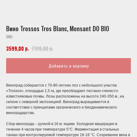
Вино Trossos Tros Blanc, Monsant DO BIO
SKU:
р.
р.
3599,00
7199,00
Добавить в корзину
Виноград собирается с 70-80-летних лоз с небольшого участка
«Trossos», площадью 1,5 га, где преобладают песчано-глинисто-
известняковые почвы. Лозы расположены на высоте 240-350 м., на
склоне с северной экспозицией. Виноград выращивается в
соответствии с принципами органического и биодинамического
виноградарства.
Сбор винограда – ручной в 16 кг. ящики. Холодная мацерация в
течение 4 часов при температуре 5°С. Ферментация в стальных
танках при контролируемой температуре 16-18 °С. Созревание вина в