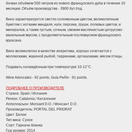
бочках объёмом 500 литров из нового французского дуба в течение 10
месяцев. Объём производства - 3900 бут./год.
Вино характеризуется светло-соломенным цветом, великолепным
букетом с нотками миндаля, нуги, персика, груши, полевых цветов, и
минералов, а также густым, сочным, свежим маслянистым цитрусово-
ванильным вкусом, с продолжительным послевкусием французского
круасана.
Вино великолепно в качестве аперитива, хорошо сочетается с
моллюсками, жареной рыбой, терринами, артишоками, мясом птицы.
Подавать охлаждённым при температуре 10-12°С.
Wine Advocates - 92 points, Guía Peñín - 91 points.
ПОДРОБНЕЕ О ПРОИЗВОДИТЕЛЕ
Страна: Spain / Испания
Регион: Catalonia / Каталония
Аппелласьон: Monsant D.O. / Монсант D.O .
Производитель: PORTAL DEL PRIORAT
Цвет: Белое
Тип вина: Сухое
Сорт: Гарнача бланка
Год урожая: 2014