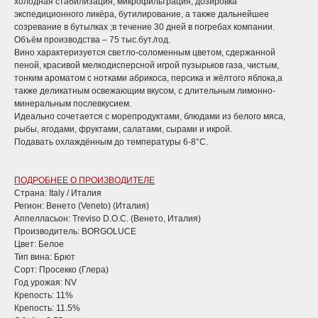
холодная стабилизация, микрофильтрация, дозировка
экспедиционного ликёра, бутилирование, а также дальнейшее
созревание в бутылках ;в течение 30 дней в погребах компании.
Объём производства – 75 тыс.бут./год.
Вино характеризуется светло-соломенным цветом, сдержанной
пеной, красивой мелкодисперсной игрой пузырьков газа, чистым,
тонким ароматом с нотками абрикоса, персика и жёлтого яблока,а
также деликатным освежающим вкусом, с длительным лимонно-
минеральным послевкусием.
Идеально сочетается с морепродуктами, блюдами из белого мяса,
рыбы, ягодами, фруктами, салатами, сырами и икрой.
Подавать охлаждённым до температуры 6-8°С.
ПОДРОБНЕЕ О ПРОИЗВОДИТЕЛЕ
Страна: Italy / Италия
Регион: Венето (Veneto) (Италия)
Аппелласьон: Treviso D.O.C. (Венето, Италия)
Производитель: BORGOLUCE
Цвет: Белое
Тип вина: Брют
Сорт: Просекко (Глера)
Год урожая: NV
Крепость: 11%
Крепость: 11.5%