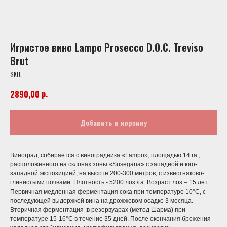
Игристое вино Lampo Prosecco D.O.C. Treviso
Brut
SKU:
р.
2890,00
Добавить в корзину
Виноград, собирается с виноградника «Lampo», площадью 14 га.,
расположенного на склонах зоны «Susegana» с западной и юго-
западной экспозицией, на высоте 200-300 метров, с известняково-
глинистыми почвами. Плотность - 5200 лоз./га. Возраст лоз – 15 лет.
Первичная медленная ферментация сока при температуре 10°С, с
последующей выдержкой вина на дрожжевом осадке 3 месяца.
Вторичная ферментация ;в резервуарах (метод Шарма) при
температуре 15-16°С в течение 35 дней. После окончания брожения -