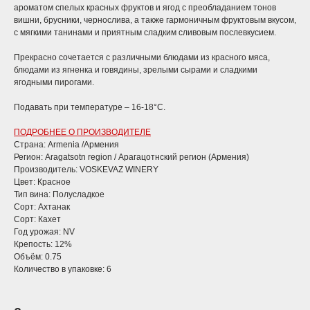
ароматом спелых красных фруктов и ягод с преобладанием тонов
вишни, брусники, чернослива, а также гармоничным фруктовым вкусом,
с мягкими танинами и приятным сладким сливовым послевкусием.
Прекрасно сочетается с различными блюдами из красного мяса,
блюдами из ягненка и говядины, зрелыми сырами и сладкими
ягодными пирогами.
Подавать при температуре – 16-18°С.
ПОДРОБНЕЕ О ПРОИЗВОДИТЕЛЕ
Страна: Armenia /Армения
Регион: Aragatsotn region / Арагацотнский регион (Армения)
Производитель: VOSKEVAZ WINERY
Цвет: Красное
Тип вина: Полусладкое
Сорт: Ахтанак
Сорт: Кахет
Год урожая: NV
Крепость: 12%
Объём: 0.75
Количество в упаковке: 6